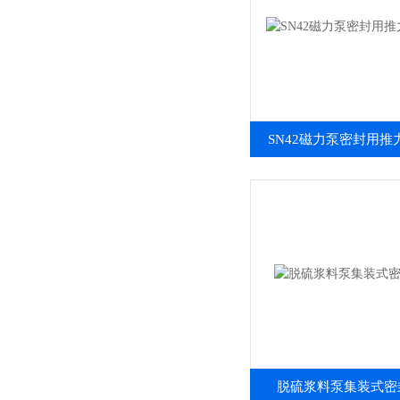
SN42磁力泵密封用推
脱硫浆料泵集装式密