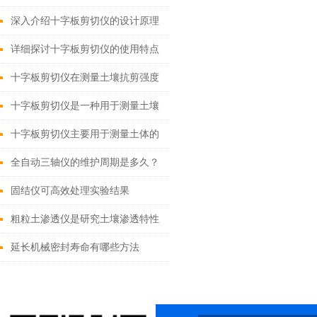
深入介绍十字板剪切仪的设计原理
详细探讨十字板剪切仪的使用特点
十字板剪切仪在测量土壤抗剪强度
方面具有显著的优势
十字板剪切仪是一种用于测量土壤
抗剪切强度的仪器
十字板剪切仪主要用于测量土体的
抗剪强度
全自动三轴仪的维护周期是多久？
固结仪可高效处理实验结果
粗粒土渗透仪是研究土壤渗透特性
的重要工具
延长机械密封寿命有哪些方法