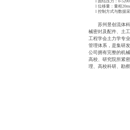
l
固结压力：
0-
52
00
l
位移量：
量程
20
m
l
控制方式与数据
苏州昱创流体科技
械密封及配件、土
工程学会土力学专
管理体系，是集研
公司拥有完整的机
高校、研究院所紧
理、高校科研、勘