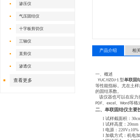
渗压仪
气压固结仪
十字板剪切仪
三轴仪
产品介绍
相
直剪仪
渗透仪
一、概述
型
单联
固
查看更多
YUC
.YJZDJ-1
等性能指标。
尤在土样
的固结系数。
该仪器也可以在应力
、
、
等格
PDF
excel
Word
二、
单联
固结仪
主要
l
试样截面积：
30c
l
试样高度：
20mm
l
电源：
220V±10% 
l
加载方式：机电