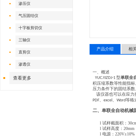
渗压仪
气压固结仪
十字板剪切仪
三轴仪
产品介绍
相
直剪仪
渗透仪
一、概述
型
单联全
查看更多
YUC
.YJZDJ-1
积压缩系数等性能指标
压力条件下的固结系数
该仪器也可以在应力
、
、
等格
PDF
excel
Word
二、
单联全自动机械
l
试样截面积：
30c
l
试样高度：
20mm
l
电源：
220V±10% 