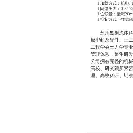
l
加载方式：机电
l
固结压力：
0-
52
00
l
位移量：
量程
20
m
l
控制方式与数据
苏州昱创流体科技
械密封及配件、土
工程学会土力学专
管理体系，是集研
公司拥有完整的机
高校、研究院所紧
理、高校科研、勘