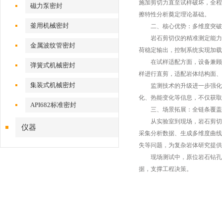
施加剪切力直至试样破坏，全程
磁力泵密封
擦特性分析奠定理论基础。
釜用机械密封
二、核心优势：多维度突破
岩石剪切仪的精准测定能力，
金属波纹管密封
荷稳定输出，控制系统实现加载
在试样适配方面，设备兼顾规
弹簧式机械密封
样进行直剪，适配岩体结构面、
集装式机械密封
监测技术的升级进一步强化了
化、热能变化等信息，不仅获取
API682标准密封
三、场景拓展：全链条覆盖
从实验室到现场，岩石剪切仪
仪器
采集分析数据、生成多维度曲线
失等问题，为复杂岩体研究提供
现场测试中，原位岩石钻孔剪
据，支撑工程决策。