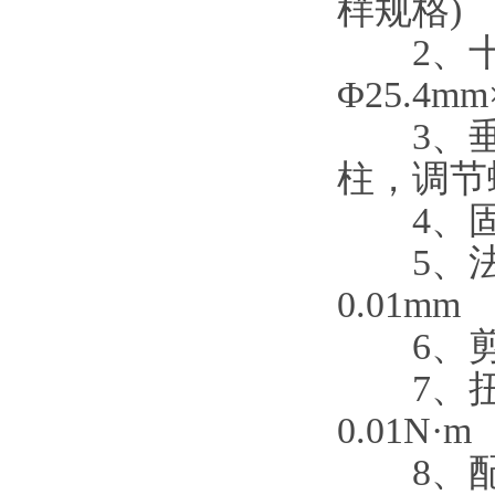
样规格)
2、十字板
Φ25.4mm
3、垂
柱，调节螺
4、固结压
5、法向沉
0.01mm
6、剪切速
7、扭矩传
0.01N·m
8、配备