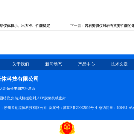
结仪体积小、出力准、性能稳定
下一篇：
岩石剪切仪对岩石抗剪性能的
关于我们
新闻动态
产品中心
技术文章
流体科技有限公司
大新镇长丰朝东圩港西
固结仪,集装式机械密封,AEB脱硫机械密封
权所有：苏州昱创流体科技有限公司
备案号：苏ICP备20002654号-4
总访问量：190431
站