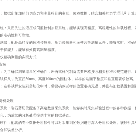
根据所施加的剪切应力和测量得到的变形、位移数据，结合相关的力学理论和计算公
：采用先进的液压或伺服控制加载系统，能够实现高精度、高稳定性的加载过程。这
的准确性和可靠性。
器：配备高精度的位移传感器、压力传感器和应变片等测量元件，能够实时、准确地
干扰能力，能够有效提高测量精度。
精确测量的实现方式
安装
为了确保测量结果的准确性，岩石试样的制备需要严格按照相关标准和规范进行。试
试样尺寸为直径50mm、高度100mm的圆柱体，试样的端面平整度和垂直度要求较高
在将试样安装到剪切仪中时，需要确保试样的位置准确无误，并且与加载装置和测量
分析处理
统：岩石剪切仪配备了高速数据采集系统，能够实时采集试验过程中的各种数据，如
化，为后续的分析处理提供丰富的数据基础。
件：配套的专业数据分析软件可以对采集到的数据进行深入分析和处理。该软件具有
合和误差分析。