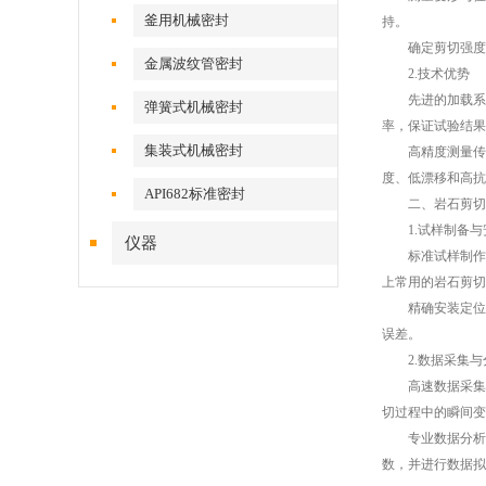
釜用机械密封
持。
确定剪切强度：
金属波纹管密封
2.技术优势
先进的加载系统
弹簧式机械密封
率，保证试验结果
集装式机械密封
高精度测量传感
度、低漂移和高抗
API682标准密封
二、岩石剪切仪
1.试样制备与
仪器
标准试样制作：
上常用的岩石剪切
精确安装定位：
误差。
2.数据采集与
高速数据采集系
切过程中的瞬间变
专业数据分析软
数，并进行数据拟