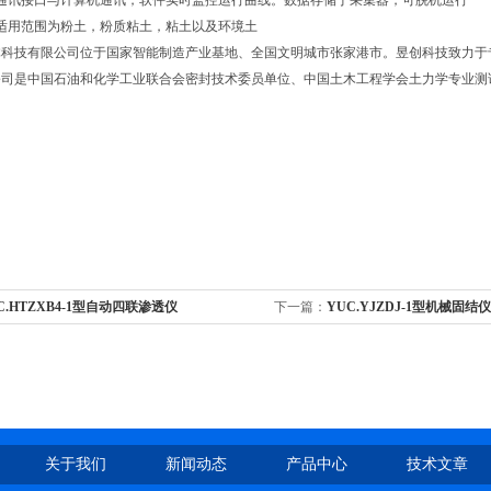
络通讯接口与计算机通讯，软件实时监控运行曲线。数据存储于采集器，可脱机运行
适用范围为粉土，粉质粘土，粘土以及环境土
体科技有限公司位于国家智能制造产业基地、全国文明城市张家港市。昱创科技致力于
公司是中国石油和化学工业联合会密封技术委员单位、中国土木工程学会土力学专业测
C.HTZXB4-1型自动四联渗透仪
下一篇：
YUC.YJZDJ-1型机械固结仪
关于我们
新闻动态
产品中心
技术文章