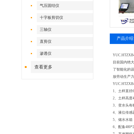
气压固结仪
十字板剪切仪
三轴仪
产品介绍
直剪仪
渗透仪
YUC.HTZXB4
目前国内绝
查看更多
了智能化的
放劳动生产
YUC.HTZXB
1、土样直径6
2、土样高度
3、变水头有机
4、液位传感器
5、储水水箱
6、配备48