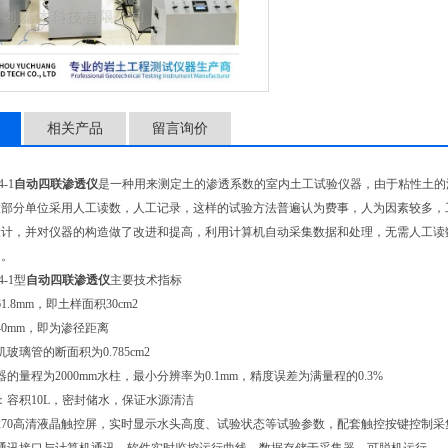
相关产品
留言询价
-1
自动
四联渗透仪
是一种用来测定土的渗透系数的室内土工试验仪器，由于粘性土的
大部分单位采用人工读数，人工记录，这样的试验方法普遍认为费事，人为因素较多，
设计，并对仪器的构造做了改进和提高，利用计算机自动采集数据和处理，无需人工读
力。
4-1型
自动
四联渗透仪
主要技术指标
1.8mm，即土样面积30cm2
40mm，即为渗径距离
玻璃管的断面积为0.785cm2
的量程为2000mm水柱，最小分辨率为0.1mm，精度误差为满量程的0.3%
：容积10L，密封储水，保证水源清洁
0*270高清液晶触控屏，实时显示水头高度、试验状态等试验参数，配套触控按键控制采