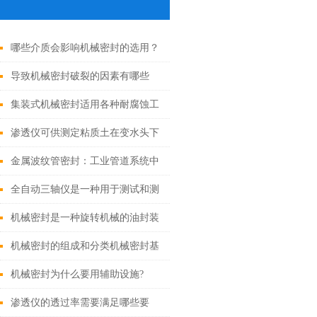
哪些介质会影响机械密封的选用？
导致机械密封破裂的因素有哪些
集装式机械密封适用各种耐腐蚀工
况的原因
渗透仪可供测定粘质土在变水头下
渗透的试验
金属波纹管密封：工业管道系统中
的可靠防护技术
全自动三轴仪是一种用于测试和测
量物体旋转、角度和加速度的仪器
机械密封是一种旋转机械的油封装
置
机械密封的组成和分类机械密封基
本元件及作用
机械密封为什么要用辅助设施?
渗透仪的透过率需要满足哪些要