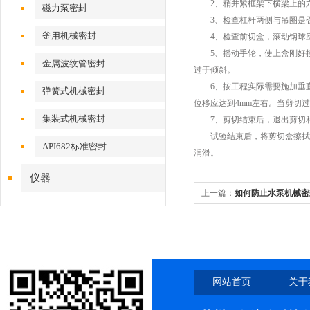
2、稍并紧框架下横梁上的六
磁力泵密封
3、检查杠杆两侧与吊圈是否
釜用机械密封
4、检查前切盒，滚动钢球应
5、摇动手轮，使上盒刚好接
金属波纹管密封
过于倾斜。
6、按工程实际需要施加垂直
弹簧式机械密封
位移应达到4mm左右。当剪切
集装式机械密封
7、剪切结束后，退出剪切和
试验结束后，将剪切盒擦拭干
API682标准密封
润滑。
仪器
上一篇：
如何防止水泵机械密
网站首页
关于