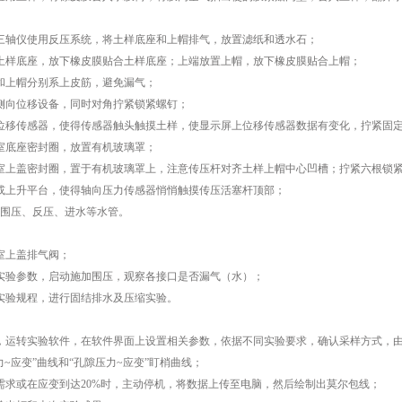
轴仪使用反压系统，将土样底座和上帽排气，放置滤纸和透水石；
样底座，放下橡皮膜贴合土样底座；上端放置上帽，放下橡皮膜贴合上帽；
上帽分别系上皮筋，避免漏气；
侧向位移设备，同时对角拧紧锁紧螺钉；
移传感器，使得传感器触头触摸土样，使显示屏上位移传感器数据有变化，拧紧固定
底座密封圈，放置有机玻璃罩；
上盖密封圈，置于有机玻璃罩上，注意传压杆对齐土样上帽中心凹槽；拧紧六根锁
上升平台，使得轴向压力传感器悄悄触摸传压活塞杆顶部；
围压、反压、进水等水管。
上盖排气阀；
验参数，启动施加围压，观察各接口是否漏气（水）；
验规程，进行固结排水及压缩实验。
运转实验软件，在软件界面上设置相关参数，依据不同实验要求，确认采样方式，由
力~应变”曲线和“孔隙压力~应变”盯梢曲线；
求或在应变到达20%时，主动停机，将数据上传至电脑，然后绘制出莫尔包线；