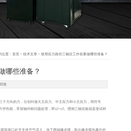
的位置：
首页
>
技术文章
> 使用应力路径三轴仪工作前要做哪些准备？
做哪些准备？
02次
三个方向的力，分别叫做大主应力、中主应力和小主应力，用符号
力学性能，常按轴对称问题处理，即σ2=σ3。惯例三轴实验就是使试样
膜筒接口处开关使空气流入，放下两端橡皮膜，取出橡皮膜包裹住的