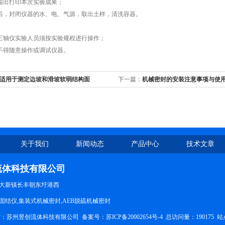
出打印本次实验成果；
，封闭仪器的水、电、气源，取出土样，清洗容器。
轴仪实验人员须按实验规程进行操作；
得随意操作或调试仪器。
适用于测定边坡和滑坡软弱结构面
下一篇：
机械密封的安装注意事项与使
关于我们
新闻动态
产品中心
技术文章
流体科技有限公司
大新镇长丰朝东圩港西
固结仪,集装式机械密封,AEB脱硫机械密封
权所有：苏州昱创流体科技有限公司
备案号：苏ICP备20002654号-4
总访问量：190175
站