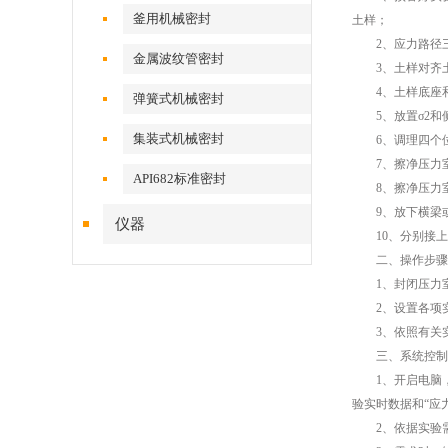
釜用机械密封
土样；
2、应力路径三
金属波纹管密封
3、土样对齐土
4、土样底座和
弹簧式机械密封
5、放置σ2和
集装式机械密封
6、调理四个位
7、擦净压力室
API682标准密封
8、擦净压力室
9、放下横梁或
仪器
10、分别接上
二、操作步骤
1、封闭压力室
2、设置各项实
3、依照有关实
三、系统控制
1、开启电脑，
验实时数据和“应
2、依据实验需