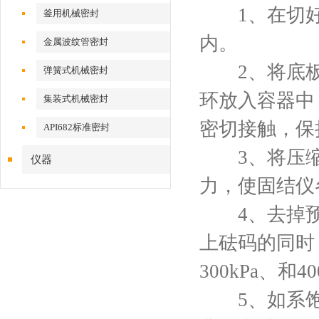
1、在切好
釜用机械密封
内。
金属波纹管密封
2、将底板
弹簧式机械密封
环放入容器中
集装式机械密封
密切接触，保
API682标准密封
3、将压缩容
仪器
力，使固结仪
4、去掉预
上砝码的同时，
300kPa、
5、如系饱