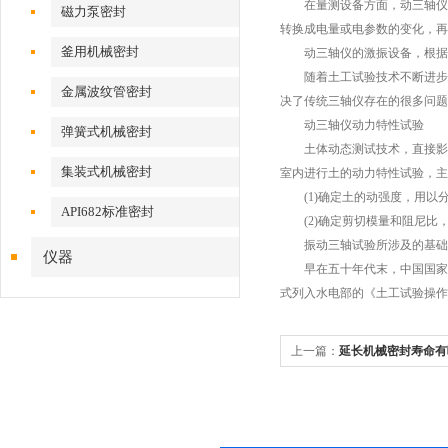
在量测设备方面，动三轴仪要
磁力泵密封
转换成电量或电参数的变化，再
釜用机械密封
动三轴仪的激振设备，根据产
随着土工试验技术不断进步，
金属波纹管密封
决了传统三轴仪存在的很多问题
动三轴仪动力特性试验
弹簧式机械密封
土体动态测试技术，直接影响
集装式机械密封
室内进行土的动力特性试验，主
(1)确定土的动强度，用以分
API682标准密封
(2)确定剪切模量和阻尼比
振动三轴试验所涉及的基础理
仪器
早在五十年代末，中国国家水
式列入水电部的《土工试验操作
上一篇：
延长机械密封寿命有