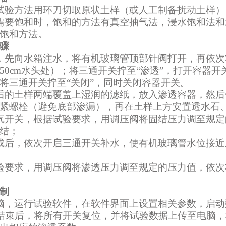
试验
方法用环刀切取原状土样（或人工制备扰动土样）
需要饱和时，饱和的方法有真空抽气法，浸水饱和法和
饱和方法
。
骤
，先向水箱注水，将有机玻璃管顶部针阀打开，再依次
50cm水头处
）；将三通开关拧至“渗透”，打开容器开
将三通开关拧至“关闭”，同时关闭容器开关。
后的土样两端覆盖上湿润的滤纸，放入
渗透
容器，然后
紧螺栓
（避免底部渗漏），再在土样上方安置透水石
气开关，根据试验要求，用调压阀将固结压力调至规
结；
成后，依次
开启三通
开关补水
，
使有机玻璃管水位接近
验要求，用调压阀将渗透压力调至规定的压力值
，依次
制
脑，运行试验软件，
在
软件
界面上设置相关
参数
，
启动
结束后，将所有开关复位，并将试验数据上传至电脑，