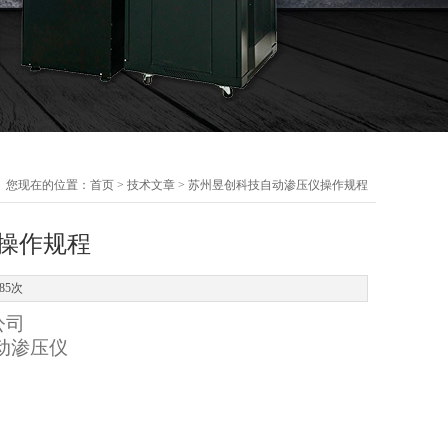
您现在的位置：
首页
>
技术文章
> 苏州昱创科技自动渗压仪操作规程
操作规程
85次
公司
动渗压
仪