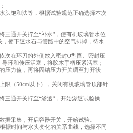
；
水头饱和法等
，根据试验规范正确选择本次
将
三通
开关拧至“补水”
，
使有机玻璃管水位
关，
使下透水石与管路中的空气排掉，
待水
依次在环刀的外侧放入密封
O
型圈、密封
压
、导环和传压活塞
，将胶木手柄压紧活塞；
定的压力值，再将固结压力开关调至打开状
上限（
50cm以下
），关闭有机玻璃管顶部针
将
三通
开关拧至“渗透”，开始渗透试验操
数据采集，
开启
容器
开关
，
开始试验。
根据时间与水头变化的关系曲线，选择不同