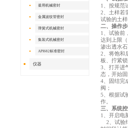
1、按规范
釜用机械密封
2、土样若
金属波纹管密封
试验的
土样
二、操作步
弹簧式机械密封
1
、
试验前
达到上限（
集装式机械密封
渗出透水石
API682标准密封
2
、将饱和
板
、
拧紧锁
仪器
3、打开进
态，开始固
4
、
固结完
阀；
5、根据试
作。
三、系统控
1
、
开启电
2、试验