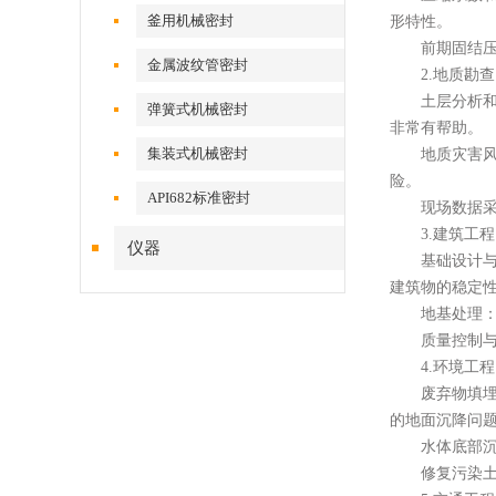
釜用机械密封
形特性。
前期固结压力
金属波纹管密封
2.地质勘查
土层分析和分
弹簧式机械密封
非常有帮助。
集装式机械密封
地质灾害风险
险。
API682标准密封
现场数据采集
3.建筑工程
仪器
基础设计与施
建筑物的稳定
地基处理：仪
质量控制与检
4.环境工程
废弃物填埋场
的地面沉降问
水体底部沉积
修复污染土壤