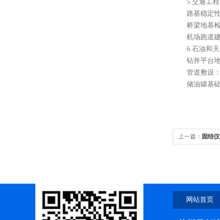
5.交通工程
路基稳定性评
桥梁地基检测
机场跑道建设
6.石油和天
钻井平台地基
管道敷设：在
储油罐基础设
上一篇：
固结仪
网站首页