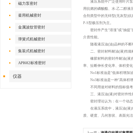
液压系统中广泛使用叶片泵，在
磁力泵密封
用抗燃的磷酸酯、水-乙二醇液
釜用机械密封
合剂类型中的无锌型(无灰型)
P-S型极压剂为主。
金属波纹管密封
密封件产生“溶涨"或“抽提"
介质性能。
弹簧式机械密封
随着液压油(油)品种的不断研
集装式机械密封
二、密封材料耐油(液)性能
橡胶材料的密封件耐油(液)性
API682标准密封
率、扯断伸长变化率、体积变化
No1标准油是“低体积增加油
仪器
No3标准油是一种“高体积增
不同用途对材料的指标值考核
三、液压油(液)对密封件性
密封理论认为：在一个动态柔
在液压系统中，液压油(液)对
质、硬度、几何形状、表面光洁
上一篇：
渗透仪的透过率需要