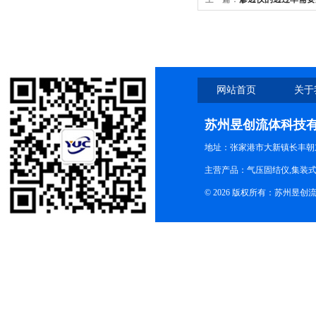
网站首页
关于
苏州昱创流体科技
地址：张家港市大新镇长丰朝
主营产品：气压固结仪,集装式
© 2026 版权所有：苏州昱