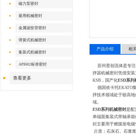
磁力泵密封
釜用机械密封
金属波纹管密封
弹簧式机械密封
产品介绍
相
集装式机械密封
API682标准密封
苏州昱创流体
是
专注
拌器机械密封凭借安装
查看更多
KSB，国产化
ESD系
德国依卡托EKATO集
拌技术领域处于
较高
地
域。
ESD系列机械密封
是配
单端面集装式带轴承箱
封主要用于燃煤发电烟
介质：石灰石、石膏浆